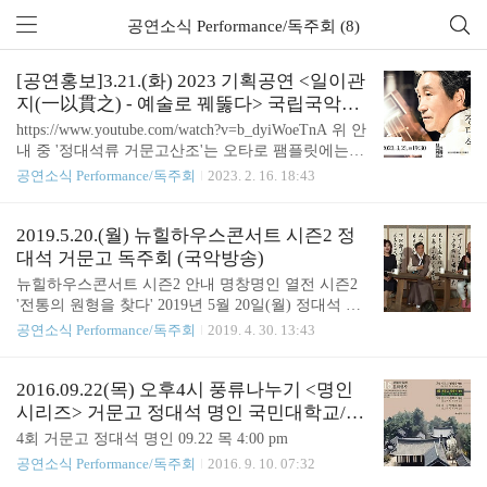
공연소식 Performance/독주회 (8)
[공연홍보]3.21.(화) 2023 기획공연 <일이관
지(一以貫之) - 예술로 꿰뚫다> 국립국악원
풍류사랑방
https://www.youtube.com/watch?v=b_dyiWoeTnA 위 안
내 중 '정대석류 거문고산조'는 오타로 팸플릿에는
'정대석제 거문고산조'로 수정되어 나왔습니다.
공연소식 Performance/독주회
2023. 2. 16. 18:43
2019.5.20.(월) 뉴힐하우스콘서트 시즌2 정
대석 거문고 독주회 (국악방송)
뉴힐하우스콘서트 시즌2 안내 명창명인 열전 시즌2
'전통의 원형을 찾다' 2019년 5월 20일(월) 정대석 거
문고 독주회 뉴힐하우스콘서트 시즌2 안내 명창명인
공연소식 Performance/독주회
2019. 4. 30. 13:43
열전 시즌2 '전통의 원형을 찾다' 2019년 5월 20일(월)
정대석 거문고 독주회 1. 琴歌 백설이, 거문고 술대
꽂아 놓고 2. 달무리 3. 거문고로 그리는 풍경 4. 정대
2016.09.22(목) 오후4시 풍류나누기 <명인
석제 거문고 산조 장소 ▶ 명지병원 B관 5층 뉴호라
시리즈> 거문고 정대석 명인 국민대학교/명
이즌힐링센터 관람료 매회 30,000원(매회 30석 한정)
원민속관 문화행사
4회 거문고 정대석 명인 09.22 목 4:00 pm
공연예매 new@beondi.org(메일신청) 공연문의 02-70
공연소식 Performance/독주회
2016. 9. 10. 07:32
3-6599(비온뒤), 031-810-5632(예술치유센터) 클릭하